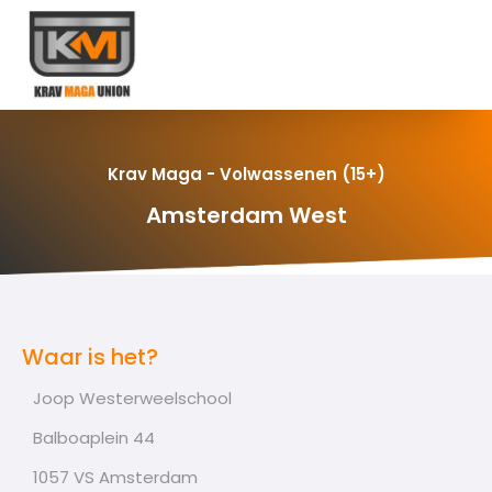
Krav Maga - Volwassenen (15+)
Amsterdam West
Waar is het?
Joop Westerweelschool
Balboaplein 44
1057 VS Amsterdam