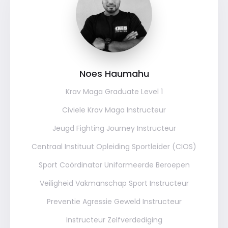
Noes Haumahu
Krav Maga Graduate Level 1
Civiele Krav Maga Instructeur
Jeugd Fighting Journey Instructeur
Centraal Instituut Opleiding Sportleider (CIOS)
Sport Coördinator Uniformeerde Beroepen
Veiligheid Vakmanschap Sport Instructeur
Preventie Agressie Geweld Instructeur
Instructeur Zelfverdediging