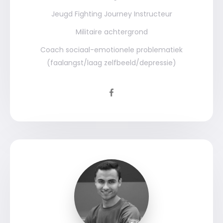
Jeugd Fighting Journey Instructeur
Militaire achtergrond
Coach sociaal-emotionele problematiek
(faalangst/laag zelfbeeld/depressie)